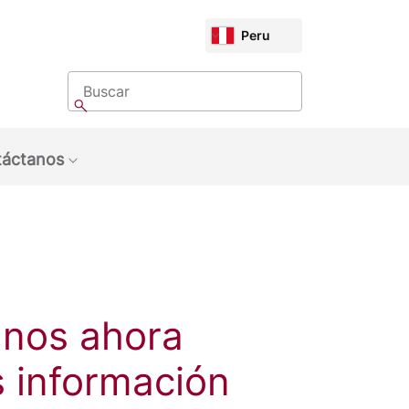
CHOOSE
Peru
MARKET
Buscar
Buscar
áctanos
bmenu: Sobre Nosotros
Show submenu: Contáctanos
nos ahora
 información