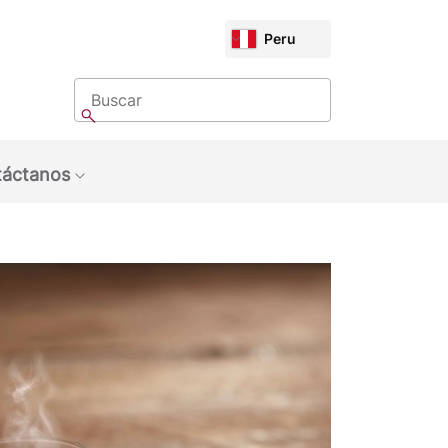
CHOOSE
Peru
MARKET
Buscar
Buscar
áctanos
bmenu: Sobre Nosotros
Show submenu: Contáctanos