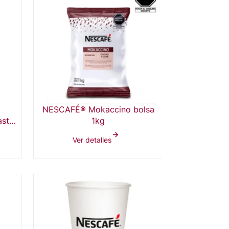
o
NESCAFÉ® Mokaccino bolsa
ast
1kg
Ver detalles