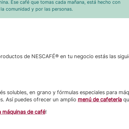
ermina. Ese café que tomas cada mañana, está hecho con
r la comunidad y por las personas.
r productos de NESCAFÉ® en tu negocio estás las sigui
s solubles, en grano y fórmulas especiales para máq
tes. Así puedes ofrecer un amplio
menú de cafetería
qu
 máquinas de café
!