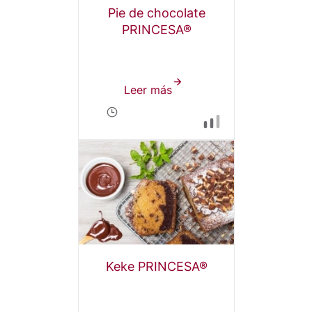
Pie de chocolate
PRINCESA®
Leer más
sobre
Pie
de
chocolate
PRINCESA®
Keke PRINCESA®