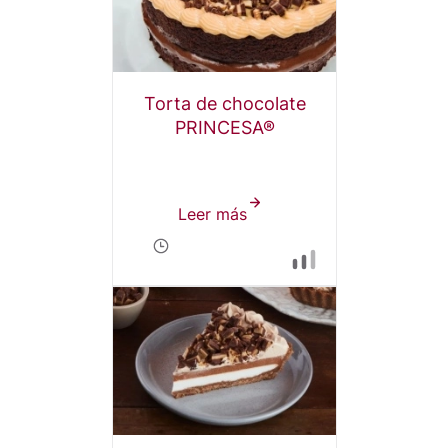
Torta de chocolate
PRINCESA®
Leer más
sobre
Torta
de
chocolate
PRINCESA®