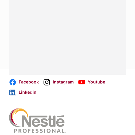
¿Tienes alguna pregunta?
Conecta con Nestlé Professional Perú y recibe asesoría
sobre productos, servicios y equipos pensados para tu
negocio.
Contáctanos:
completa
este formulario
Dónde comprar:
accede a nuestras soluciones con
aliados
comerciales
.
Facebook
Instagram
Youtube
Linkedin