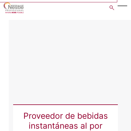
Skip
to
main
content
Proveedor de bebidas
instantáneas al por