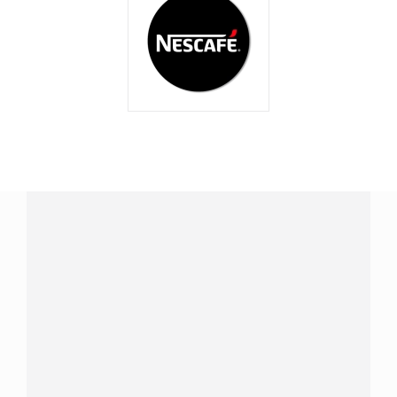
¿Tienes alguna pregunta?
Conecta con Nestlé Professional Perú y recibe asesoría
sobre productos, servicios y equipos pensados para tu
negocio.
Contáctanos:
completa
este formulario
Dónde comprar:
accede a nuestras soluciones con
aliados