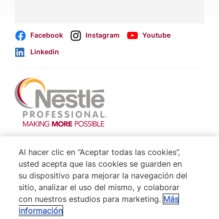
comerciales
.
Facebook
Instagram
Youtube
Linkedin
Footer
Terminos & Condiciones
Al hacer clic en “Aceptar todas las cookies”,
Aviso de Cookies
usted acepta que las cookies se guarden en
su dispositivo para mejorar la navegación del
Politica De Privacidad NESTLÉ
sitio, analizar el uso del mismo, y colaborar
Mapa del Sitio
con nuestros estudios para marketing.
Más
información