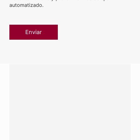
automatizado.
¿Tienes alguna pregunta?
Conecta con Nestlé Professional Perú y recibe asesoría
sobre productos, servicios y equipos pensados para tu
negocio.
Contáctanos:
completa
este formulario
Dónde comprar:
accede a nuestras soluciones con
aliados