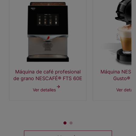
Máquina de café profesional
Máquina NESC
de grano NESCAFÉ® FTS 60E
Gusto® M
Ver detalles
Ver detall