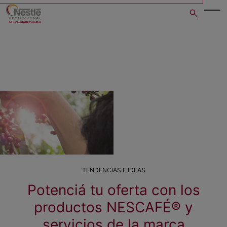
Skip
to
main
content
TENDENCIAS E IDEAS
Potenciá tu oferta con los
productos NESCAFÉ® y
servicios de la marca