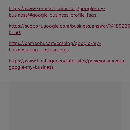
https://www.semrush.com/blog/google-my-
business/#google-business-profile-faqs
https://support.google.com/business/answer/1418926
hl=es
https://combohr.com/es/blog/google-my-
business-para-restaurantes
https://www.hostinger.co/tutoriales/posicionamiento-
google-my-business
¿Tienes alguna pregunta?
Conecta con Nestlé Professional Colombia y recibe
asesoría sobre productos, servicios y equipos pensados
para tu negocio.