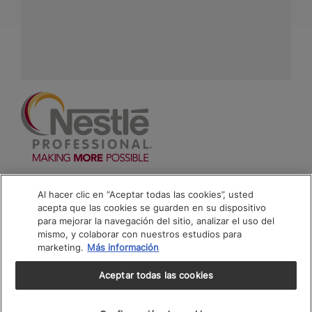
Contáctanos:
completa
este formulario
Facebook
Instagram
Linkedin
Footer
Terminos & Condiciones
Al hacer clic en “Aceptar todas las cookies”, usted
acepta que las cookies se guarden en su dispositivo
Aviso de Cookies
para mejorar la navegación del sitio, analizar el uso del
mismo, y colaborar con nuestros estudios para
Politica De Privacidad NESTLÉ
marketing.
Más información
Mapa del Sitio
Aceptar todas las cookies
® Nestlé 2026
VOLVER ARRIBA