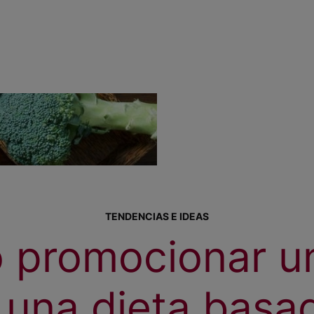
TENDENCIAS E IDEAS
 promocionar u
 una dieta basa