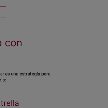
o con
ia:
es una estrategia para
lo:
trella