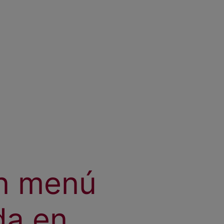
n menú
da en