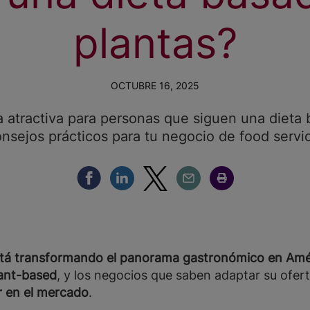
plantas?
OCTUBRE 16, 2025
a atractiva para personas que siguen una dieta
nsejos prácticos para tu negocio de food servi
Compartir Facebook
Compartir Linkedin
Compartir Twitter
Compartir Email
Compartir Imprimir
stá transformando el panorama gastronómico en Amér
ant-based
, y los negocios que saben adaptar su ofer
r en el mercado
.