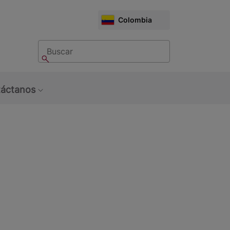
CHOOSE
Colombia
MARKET
Buscar
Buscar
áctanos
bmenu: Sobre Nosotros
Show submenu: Contáctanos