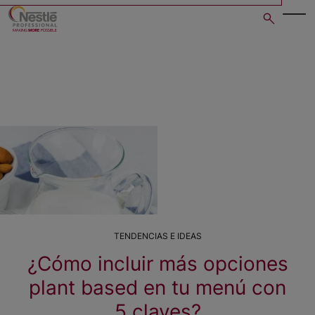
Skip
to
main
content
TENDENCIAS E IDEAS
¿Cómo incluir más opciones
plant based en tu menú con
5 claves?