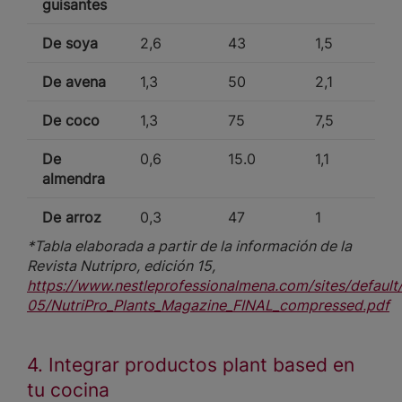
guisantes
De soya
2,6
43
1,5
De avena
1,3
50
2,1
De coco
1,3
75
7,5
De
0,6
15.0
1,1
almendra
De arroz
0,3
47
1
*Tabla elaborada a partir de la información de la
Revista Nutripro, edición 15,
https://www.nestleprofessionalmena.com/sites/default/
05/NutriPro_Plants_Magazine_FINAL_compressed.pdf
4. Integrar productos plant based en
tu cocina