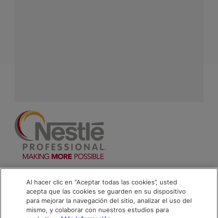
Conecta con Nestlé Professional Colombia y recibe
asesoría sobre productos, servicios y equipos pensados
para tu negocio.
Contáctanos:
completa
este formulario
Facebook
Instagram
Linkedin
Footer
Terminos & Condiciones
Al hacer clic en “Aceptar todas las cookies”, usted
acepta que las cookies se guarden en su dispositivo
Aviso de Cookies
para mejorar la navegación del sitio, analizar el uso del
mismo, y colaborar con nuestros estudios para
Politica De Privacidad NESTLÉ