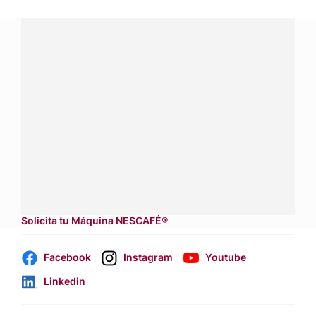
¿Tienes alguna pregunta?
Conecta con Nestlé Professional Costa Rica y recibe
asesoría sobre productos, servicios y equipos pensados
para tu negocio.
Contáctanos:
completa
este formulario
Dónde comprar:
accede a nuestras soluciones con
aliados
comerciales.
Solicita tu Máquina NESCAFÉ®
Facebook
Instagram
Youtube
Linkedin