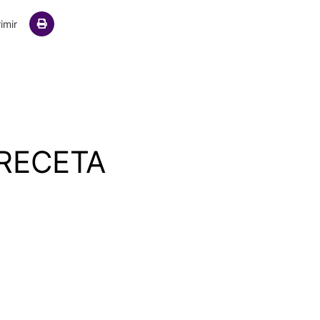
ail
imir
RECETA