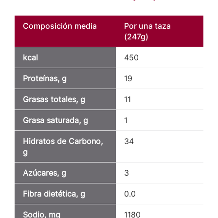
Composición media
Por una taza
(247g)
kcal
450
Proteínas, g
19
Grasas totales, g
11
Grasa saturada, g
1
Hidratos de Carbono,
34
g
Azúcares, g
3
Fibra dietética, g
0.0
Sodio, mg
1180