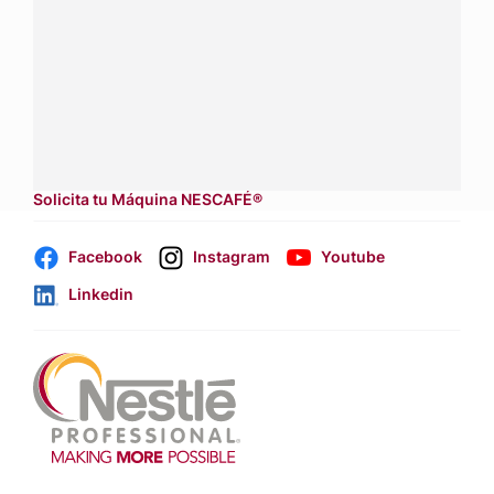
para tu negocio.
Contáctanos:
completa
este formulario
Dónde comprar:
accede a nuestras soluciones con
aliados
comerciales.
Solicita tu Máquina NESCAFÉ®
Facebook
Instagram
Youtube
Linkedin