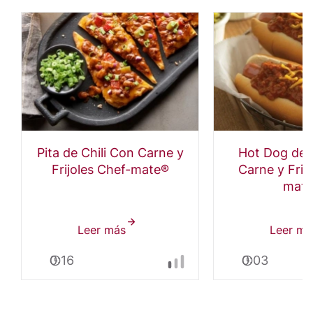
Pita de Chili Con Carne y
Hot Dog de 
Frijoles Chef-mate®
Carne y Frij
mat
Leer más
sobre
Leer má
Pita
0:16
0:03
de
Chili
Con