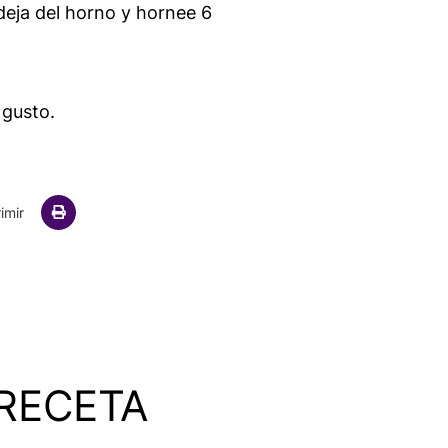
deja del horno y hornee 6
 gusto.
ail
imir
RECETA