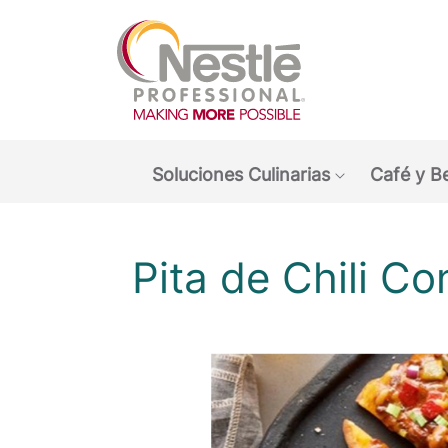
Main navigation menu
Soluciones Culinarias
Café y B
Show submen
Pita de Chili C
O