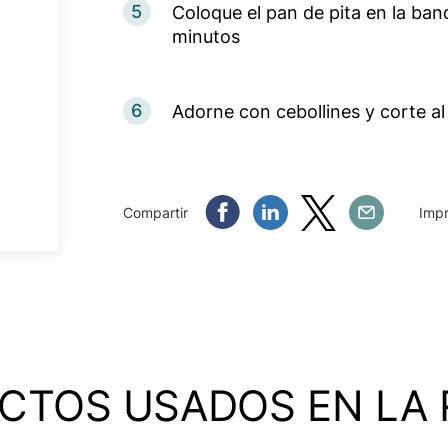
5
Coloque el pan de pita en la ban
minutos
6
Adorne con cebollines y corte al
Compartir Facebook
Compartir Linkedin
Compartir Twitter
Compartir Em
Compartir
Impr
CTOS USADOS EN LA 