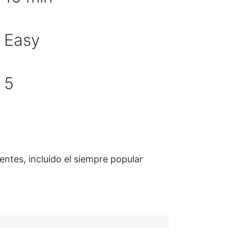
Easy
cultad
idad de porciones
5
entes, incluido el siempre popular