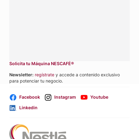
sobre productos, servicios y equipos pensados para tu
negocio.
Contáctanos:
completa
este formulario
Dónde comprar:
accede a nuestras soluciones con
aliados
comerciales.
Solicita tu Máquina NESCAFÉ®
Newsletter:
regístrate
y accede a contenido exclusivo
para potenciar tu negocio.
Facebook
Instagram
Youtube
Linkedin