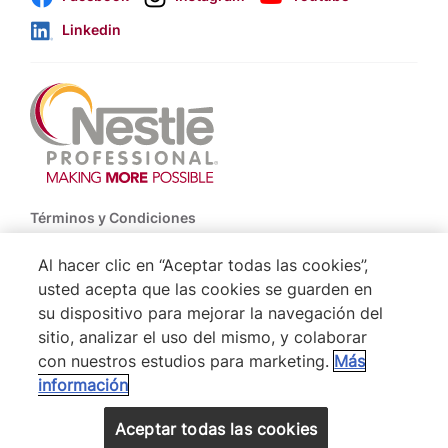
Linkedin
Footer
Términos y Condiciones
Política de Uso de Cookies
Al hacer clic en “Aceptar todas las cookies”,
usted acepta que las cookies se guarden en
Politica De Privacidad NESTLÉ
su dispositivo para mejorar la navegación del
Mapa del Sitio
sitio, analizar el uso del mismo, y colaborar
con nuestros estudios para marketing.
Más
información
® Nestlé 2026
VOLVER ARRIBA
Aceptar todas las cookies