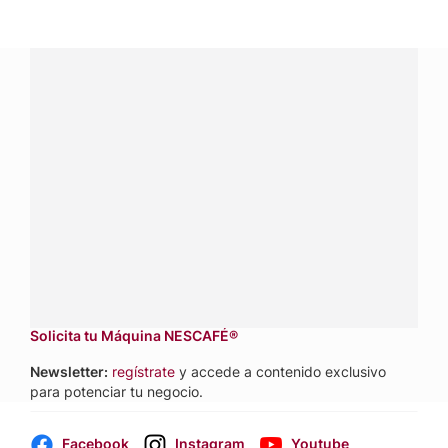
¿Tienes alguna pregunta?
Conecta con Nestlé Professional Panamá y recibe asesoría
sobre productos, servicios y equipos pensados para tu
negocio.
Contáctanos:
completa
este formulario
Dónde comprar:
accede a nuestras soluciones con
aliados
comerciales.
Solicita tu Máquina NESCAFÉ®
Newsletter:
regístrate
y accede a contenido exclusivo
para potenciar tu negocio.
Facebook
Instagram
Youtube