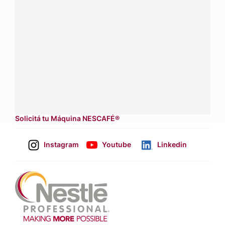
Conectá con Nestlé Professional Paraguay y recibí
asesoramiento sobre productos, servicios y equipos
pensados para tu negocio.
Contactanos:
completá
este formulario
Dónde comprar:
accedé a nuestras soluciones con
asesores de venta
.
Solicitá tu Máquina NESCAFÉ®
Instagram
Youtube
Linkedin