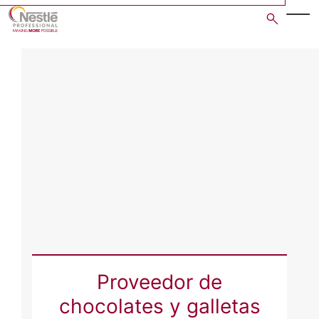
Skip
to
main
content
Proveedor de
chocolates y galletas