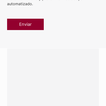
automatizado.
¿Tenés alguna pregunta?
Conectá con Nestlé Professional Paraguay y recibí
asesoramiento sobre productos, servicios y equipos
pensados para tu negocio.
Contactanos:
completá
este formulario
Dónde comprar:
accedé a nuestras soluciones con