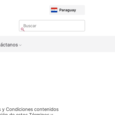
CHOOSE
Paraguay
MARKET
Buscar
Buscar
áctanos
bmenu: Sobre Nosotros
Show submenu: Contáctanos
os y Condiciones contenidos
ción de estos Términos y