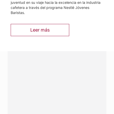
juventud en su viaje hacia la excelencia en la industria
cafetera a través del programa Nestlé Jóvenes
Baristas.
Leer más
¿Tenés alguna pregunta?
Conectá con Nestlé Professional Paraguay y recibí
asesoramiento sobre productos, servicios y equipos
pensados para tu negocio.
Contactanos:
completá
este formulario
Dónde comprar:
accedé a nuestras soluciones con