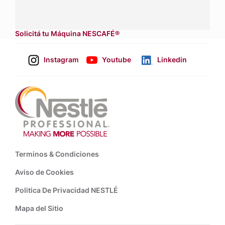
Dónde comprar:
accedé a nuestras soluciones con
asesores de venta
.
Solicitá tu Máquina NESCAFÉ®
Instagram
Youtube
Linkedin
Footer
Terminos & Condiciones
Aviso de Cookies
Politica De Privacidad NESTLÉ
Mapa del Sitio