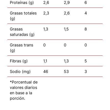
Proteínas (g)
2,6
2,9
6
Grasas totales
2,3
2,6
4
(g)
Grasas
1,3
1,5
8
saturadas (g)
Grasas trans
0
0
0
(g)
Fibras (g)
1,1
1,3
5
Sodio (mg)
46
53
3
*Porcentual de
valores diarios
en base a la
porción.