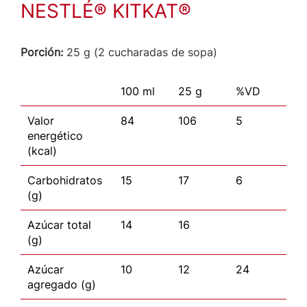
NESTLÉ® KITKAT®
Porción:
25 g (2 cucharadas de sopa)
100 ml
25 g
%VD
Valor
84
106
5
energético
(kcal)
Carbohidratos
15
17
6
(g)
Azúcar total
14
16
(g)
Azúcar
10
12
24
agregado (g)