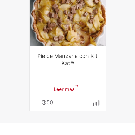
Pie de Manzana con Kit
Kat®
Leer más
sobre
Pie
0:50
de
Manzana
con
Kit
Kat®