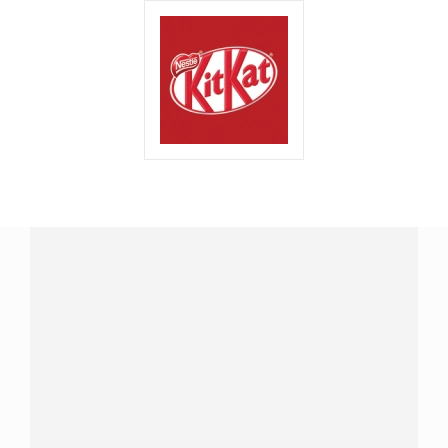
¿Tenés alguna pregunta?
Conectá con Nestlé Professional Paraguay y recibí
asesoramiento sobre productos, servicios y equipos
pensados para tu negocio.
Contactanos:
completá
este formulario