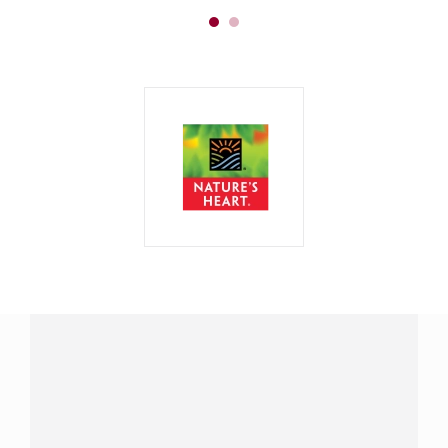
¿Tenés alguna pregunta?
Conectá con Nestlé Professional Paraguay y recibí
asesoramiento sobre productos, servicios y equipos
pensados para tu negocio.