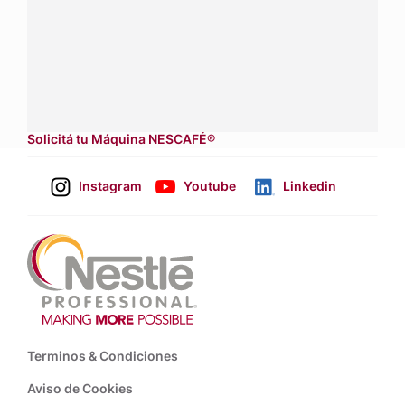
Contactanos:
completá
este formulario
Dónde comprar:
accedé a nuestras soluciones con
asesores de venta
.
Solicitá tu Máquina NESCAFÉ®
Instagram
Youtube
Linkedin
Footer
Terminos & Condiciones
Aviso de Cookies