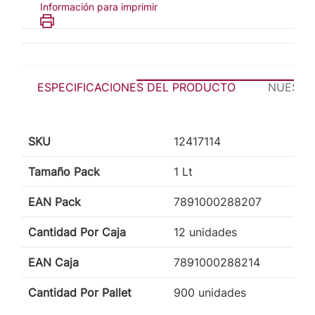
Información para imprimir
ESPECIFICACIONES DEL PRODUCTO
NUESTR
SKU
12417114
Tamaño Pack
1 Lt
EAN Pack
7891000288207
Cantidad Por Caja
12 unidades
EAN Caja
7891000288214
Cantidad Por Pallet
900 unidades