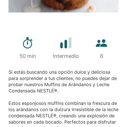
Tiempo de preparación
Cantidad de 
50 min
Dificultad
Intermedio
6
Si estás buscando una opción dulce y deliciosa
para sorprender a tus clientes, no puedes dejar de
probar nuestros Muffins de Arándanos y Leche
Condensada NESTLÉ®.
Estos esponjosos muffins combinan la frescura de
los arándanos con la dulzura irresistible de la leche
condensada NESTLÉ®, creando una explosión de
sabores en cada bocado. Perfectos para disfrutar