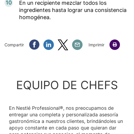
10
En un recipiente mezclar todos los
ingredientes hasta lograr una consistencia
homogénea.
Compartir Facebook
Compartir Linkedin
Compartir Twitter
Compartir Email
Compartir
Imprimir
EQUIPO DE CHEFS
En Nestlé Professional®, nos preocupamos de
entregar una completa y personalizada asesoría
gastronómica a nuestros clientes, brindándoles un
apoyo constante en cada paso que quieran dar