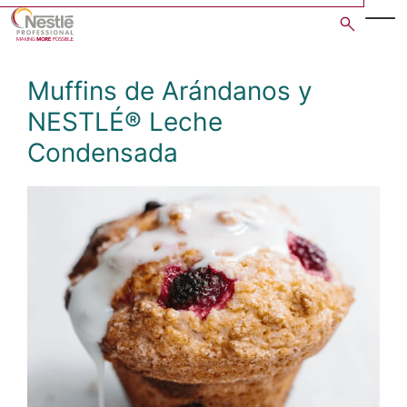
Skip
to
main
content
Muffins de Arándanos y
NESTLÉ® Leche
Condensada
Open image gallery in po