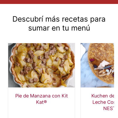
Descubrí más recetas para
sumar en tu menú
Pie de Manzana con Kit
Kuchen de 
Kat®
Leche Con
NEST