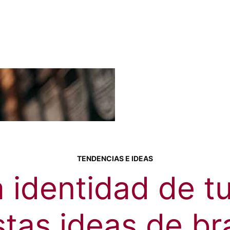
TENDENCIAS E IDEAS
a identidad de t
stas ideas de br