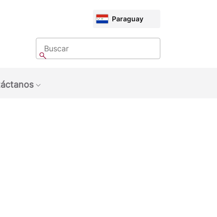
CHOOSE
Paraguay
MARKET
Buscar
Buscar
áctanos
bmenu: Sobre Nosotros
Show submenu: Contáctanos