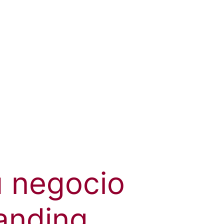
u negocio
anding