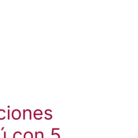
ciones
ú con 5