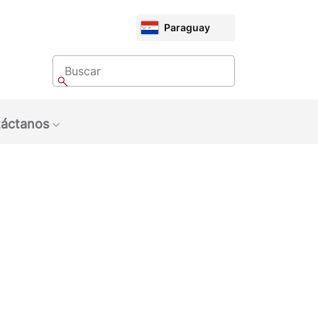
CHOOSE
Paraguay
MARKET
Buscar
Buscar
áctanos
bmenu: Sobre Nosotros
Show submenu: Contáctanos