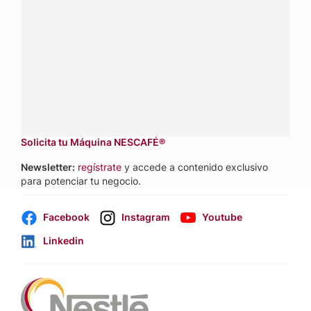
sobre productos, servicios y equipos pensados para tu
negocio.
Contáctanos:
completa
este formulario
Dónde comprar:
accede a nuestras soluciones con
aliados
comerciales.
Solicita tu Máquina NESCAFÉ®
Newsletter:
regístrate
y accede a contenido exclusivo
para potenciar tu negocio.
Facebook
Instagram
Youtube
Linkedin