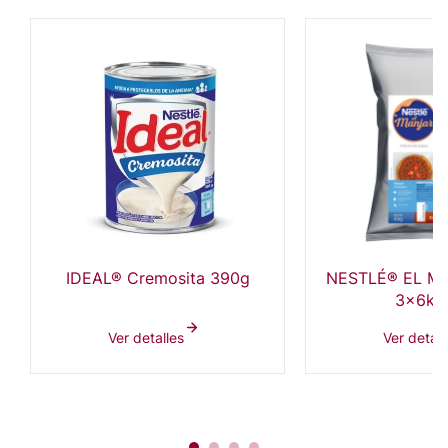
IDEAL® Cremosita 390g
NESTLÉ® EL MA
3x6kg
Ver detalles
Ver detall