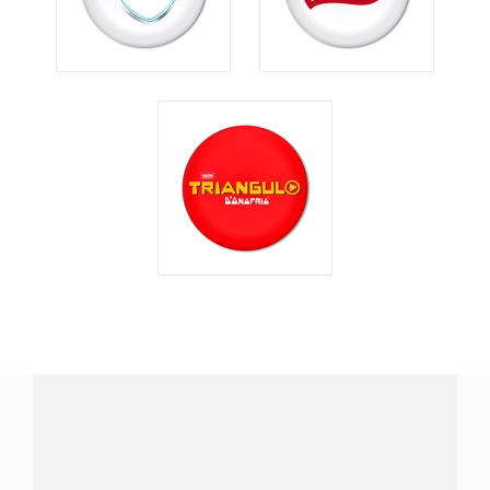
¿Tienes alguna pregunta?
Conecta con Nestlé Professional Perú y recibe asesoría
sobre productos, servicios y equipos pensados para tu