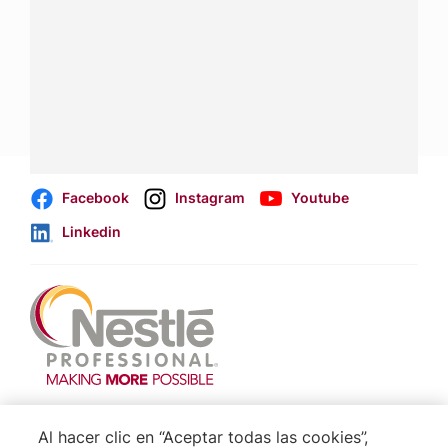
negocio.
Contáctanos:
completa
este formulario
Dónde comprar:
accede a nuestras soluciones con
aliados
comerciales
.
Facebook
Instagram
Youtube
Linkedin
Footer
Terminos & Condiciones
Al hacer clic en “Aceptar todas las cookies”,