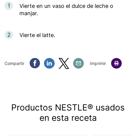
1
Vierte en un vaso el dulce de leche o
manjar.
2
Vierte el latte.
Compartir Facebook
Compartir Linkedin
Compartir Twitter
Compartir Email
Compartir
Imprimir
Productos NESTLE® usados
en esta receta