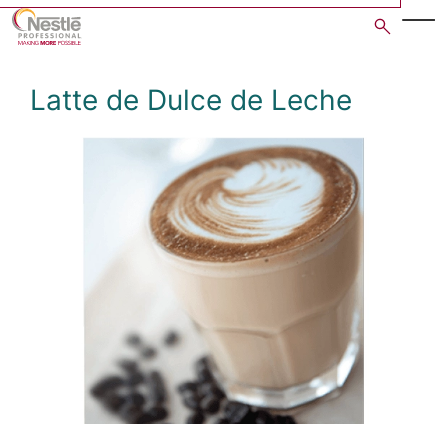
Skip
to
main
content
Latte de Dulce de Leche
Open image gallery in po