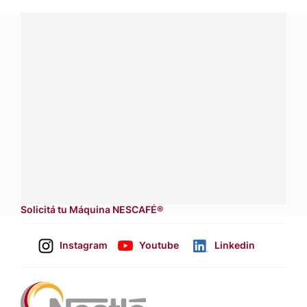
¿Tenés alguna pregunta?
Conectá con Nestlé Professional Paraguay y recibí
asesoramiento sobre productos, servicios y equipos
pensados para tu negocio.
Contactanos:
completá
este formulario
Dónde comprar:
accedé a nuestras soluciones con
asesores de venta
.
Solicitá tu Máquina NESCAFÉ®
Instagram
Youtube
Linkedin