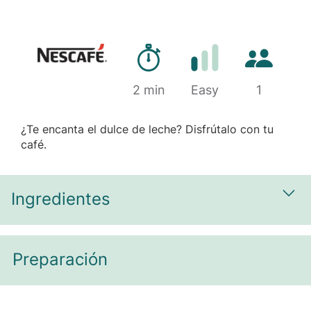
Tiempo de preparación
Cantidad d
Marca
2 min
Dificultad
Easy
1
¿Te encanta el dulce de leche? Disfrútalo con tu
café.
Ingredientes
Most
Preparación