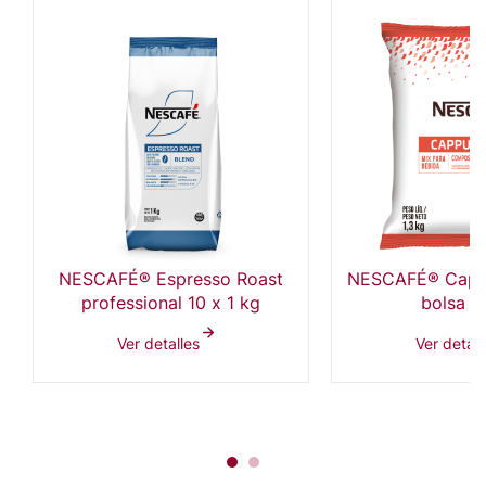
NESCAFÉ® Espresso Roast
NESCAFÉ® Cappu
professional 10 x 1 kg
bolsa 1,
Ver detalles
Ver detall