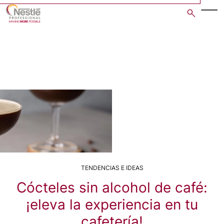
Skip
to
main
content
TENDENCIAS E IDEAS
Cócteles sin alcohol de café:
¡eleva la experiencia en tu
cafetería!