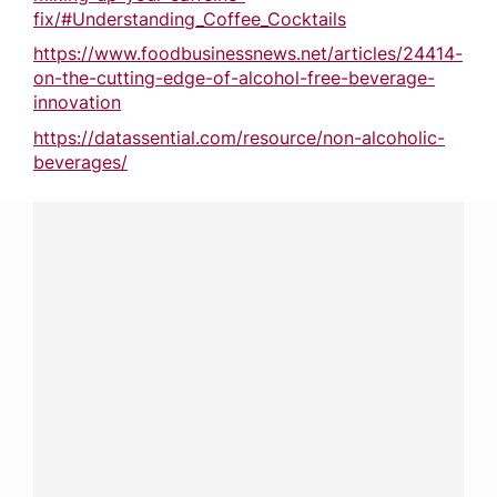
fix/#Understanding_Coffee_Cocktails
https://www.foodbusinessnews.net/articles/24414-
on-the-cutting-edge-of-alcohol-free-beverage-
innovation
https://datassential.com/resource/non-alcoholic-
beverages/
¿Tenés alguna pregunta?
Conectá con Nestlé Professional Paraguay y recibí
asesoramiento sobre productos, servicios y equipos
pensados para tu negocio.
Contactanos:
completá
este formulario
Dónde comprar:
accedé a nuestras soluciones con
asesores de venta
.