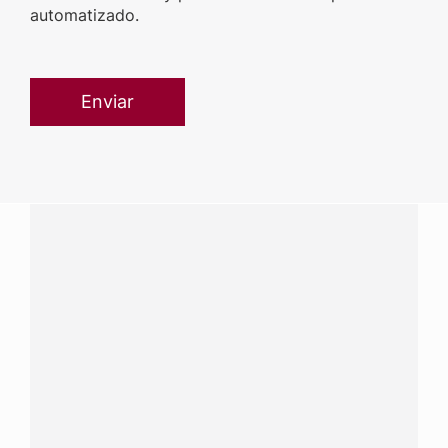
automatizado.
¿Tenés alguna pregunta?
Conectá con Nestlé Professional Argentina y recibí
asesoramiento sobre productos, servicios y equipos
pensados para tu negocio.
Contactanos:
completá
este formulario
o hacé tus
pedidos a
nestle.professional@ar.nestle.com
Llamanos:
0800 888 8353