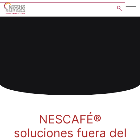
Skip
to
main
content
NESCAFÉ®
soluciones fuera del