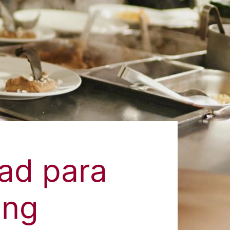
dad para
ing