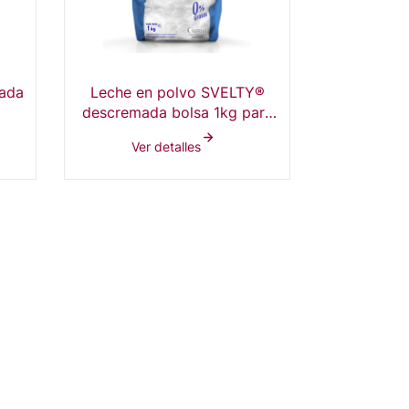
ada
Leche en polvo SVELTY®
NESCAFÉ® 
descremada bolsa 1kg para
vending
Ver detalles
Ver 