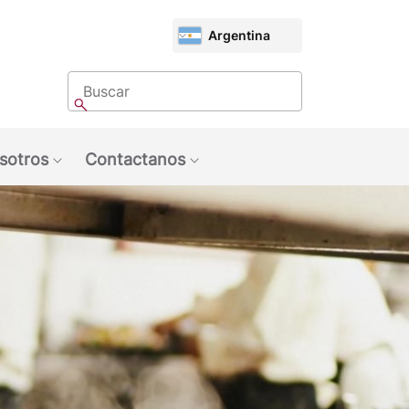
CHOOSE
Argentina
MARKET
Buscar
Buscar
sotros
Contactanos
u: Tendencias
Show submenu: Sobre Nosotros
Show submenu: Contactan