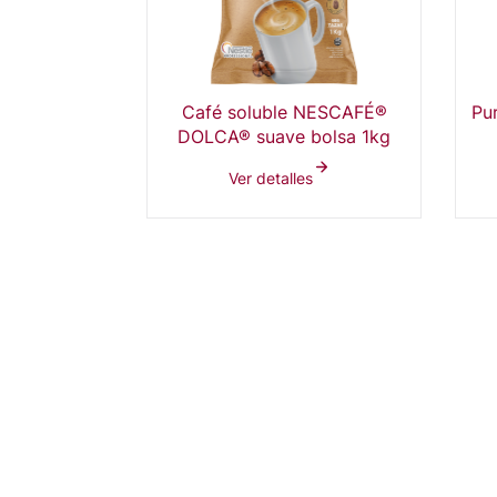
UIK® 2kg
Café soluble NESCAFÉ®
Pu
DOLCA® suave bolsa 1kg
s
Ver detalles