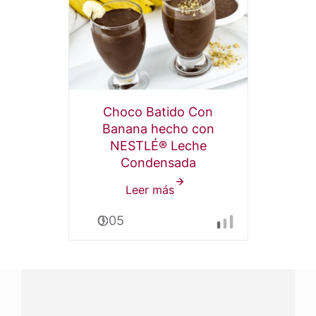
Choco Batido Con
Banana hecho con
NESTLÉ® Leche
Condensada
Leer más
sobre
Choco
0:05
Batido
Con
Banana
¿Tenés alguna pregunta?