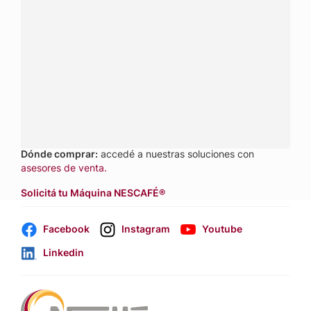
Conectá con Nestlé Professional Argentina y recibí
asesoramiento sobre productos, servicios y equipos
pensados para tu negocio.
Contactanos:
completá
este formulario
o hacé tus
pedidos a
nestle.professional@ar.nestle.com
Llamanos:
0800 888 8353
Dónde comprar:
accedé a nuestras soluciones con
asesores de venta.
Solicitá tu Máquina NESCAFÉ®
Facebook
Instagram
Youtube
Linkedin