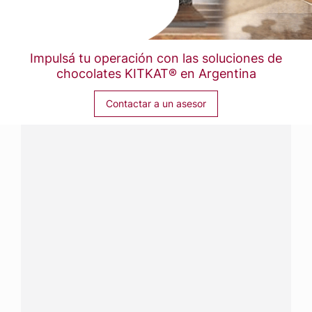
Impulsá tu operación con las soluciones de
chocolates KITKAT® en Argentina
Contactar a un asesor
¿Tenés alguna pregunta?
Conectá con Nestlé Professional Argentina y recibí
asesoramiento sobre productos, servicios y equipos
pensados para tu negocio.
Contactanos:
completá
este formulario
o hacé tus
pedidos a
nestle.professional@ar.nestle.com
Llamanos:
0800 888 8353