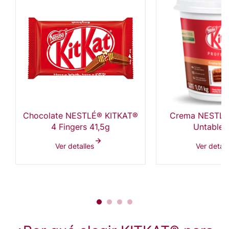
Chocolate NESTLÉ® KITKAT®
Crema NESTLÉ
4 Fingers 41,5g
Untable 
Ver detalles
Ver detall