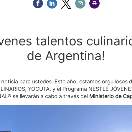
Compartir Facebook
Compartir Linkedin
Compartir Twitter
Compartir Email
Compartir Imprimir
venes talentos culinari
de Argentina!
oticia para ustedes. Este año, estamos orgullosos d
INARIOS, YOCUTA, y el Programa NESTLÉ JÓVENE
L® se llevarán a cabo a través del
Ministerio de Ca