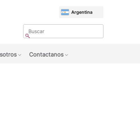
CHOOSE
Argentina
MARKET
Buscar
Buscar
sotros
Contactanos
u: Tendencias
Show submenu: Sobre Nosotros
Show submenu: Contactan