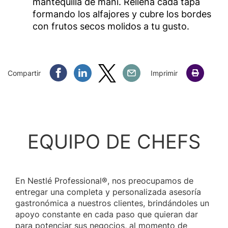
mantequilla de maní. Rellena cada tapa
formando los alfajores y cubre los bordes
con frutos secos molidos a tu gusto.
Compartir Facebook
Compartir Linkedin
Compartir Twitter
Compartir Email
Compartir
Imprimir
EQUIPO DE CHEFS
En Nestlé Professional®, nos preocupamos de
entregar una completa y personalizada asesoría
gastronómica a nuestros clientes, brindándoles un
apoyo constante en cada paso que quieran dar
para potenciar sus negocios, al momento de