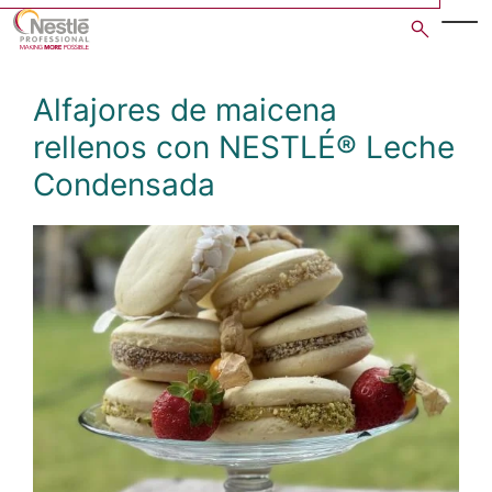
Skip
to
main
content
Alfajores de maicena
rellenos con NESTLÉ® Leche
Condensada
Open image gallery in po