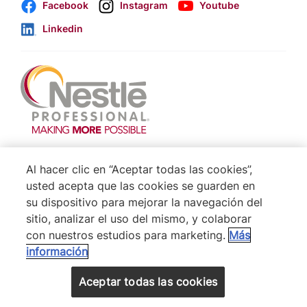
Facebook
Instagram
Youtube
Linkedin
Footer
Terminos & Condiciones
Al hacer clic en “Aceptar todas las cookies”,
Aviso de Cookies
usted acepta que las cookies se guarden en
su dispositivo para mejorar la navegación del
Politica De Privacidad NESTLÉ
sitio, analizar el uso del mismo, y colaborar
Mapa del Sitio
con nuestros estudios para marketing.
Más
información
® Nestlé 2026
VOLVER ARRIBA
Aceptar todas las cookies