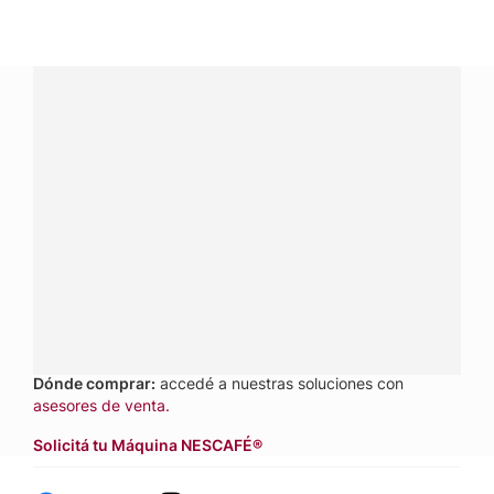
¿Tenés alguna pregunta?
Conectá con Nestlé Professional Argentina y recibí
asesoramiento sobre productos, servicios y equipos
pensados para tu negocio.
Contactanos:
completá
este formulario
o hacé tus
pedidos a
nestle.professional@ar.nestle.com
Llamanos:
0800 888 8353
Dónde comprar:
accedé a nuestras soluciones con
asesores de venta.
Solicitá tu Máquina NESCAFÉ®