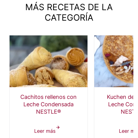
MÁS RECETAS DE LA
CATEGORÍA
Cachitos rellenos con
Kuchen de 
Leche Condensada
Leche Con
NESTLE®
NEST
Leer más
sobre
Leer má