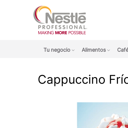
Main navigation menu
Tu negocio
Alimentos
Café
Show submenu: Tu ne
Show s
Cappuccino Frío
O