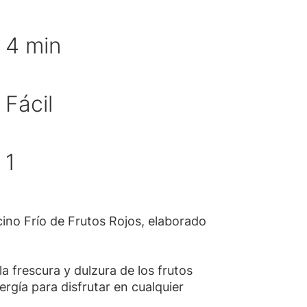
po de preparación
4 min
Fácil
cultad
idad de porciones
1
ino Frío de Frutos Rojos, elaborado
 frescura y dulzura de los frutos
rgía para disfrutar en cualquier