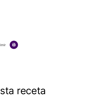
ail
imir
sta receta