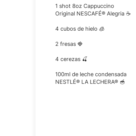
1 shot 8oz Cappuccino
Original NESCAFÉ® Alegria ☕
4 cubos de hielo 🧊
2 fresas 🍓
4 cerezas 🍒
100ml de leche condensada
NESTLÉ® LA LECHERA® 🥣