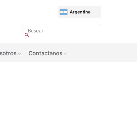
CHOOSE
Argentina
MARKET
Buscar
Buscar
sotros
Contactanos
u: Tendencias
Show submenu: Sobre Nosotros
Show submenu: Contactan