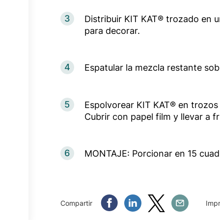
3
Distribuir KIT KAT® trozado en 
para decorar.
4
Espatular la mezcla restante so
5
Espolvorear KIT KAT® en trozos i
Cubrir con papel film y llevar a f
6
MONTAJE: Porcionar en 15 cuadr
Compartir Facebook
Compartir Linkedin
Compartir Twitter
Compartir Em
Compartir
Impr