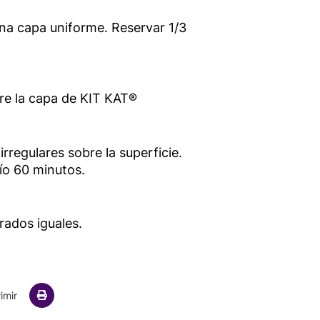
una capa uniforme. Reservar 1/3
bre la capa de KIT KAT®
rregulares sobre la superficie.
río 60 minutos.
ados iguales.
ail
imir