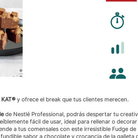
Tiem
Difi
Cant
T KAT®
y ofrece el break que tus clientes merecen.
le
de Nestlé Professional, podrás despertar tu creativi
eíblemente fácil de usar, ideal para rellenar o decora
ende a tus comensales con este irresistible Fudge d
onfundible sabor a chocolate y crocancia de la galleta