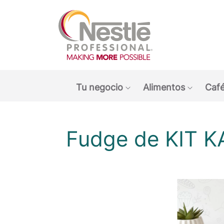
Main navigation menu
Tu negocio
Alimentos
Café
Show submenu: Tu ne
Show s
Fudge de KIT K
O