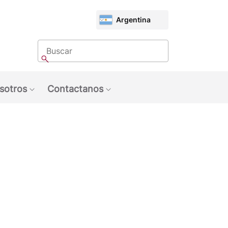
CHOOSE
Argentina
MARKET
Buscar
Buscar
sotros
Contactanos
u: Tendencias
Show submenu: Sobre Nosotros
Show submenu: Contactan