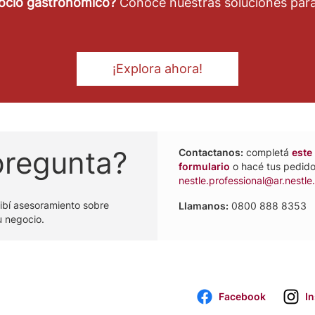
ocio gastronómico?
Conoce nuestras soluciones para
¡Explora ahora!
pregunta?
Contactanos:
completá
este
formulario
o hacé tus pedido
nestle.professional@ar.nestl
cibí asesoramiento sobre
Llamanos:
0800 888 8353
u negocio.
Facebook
I