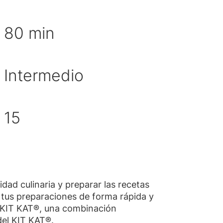
po de preparación
80 min
Intermedio
cultad
idad de porciones
15
dad culinaria y preparar las recetas
r tus preparaciones de forma rápida y
e KIT KAT®, una combinación
 del KIT KAT®.