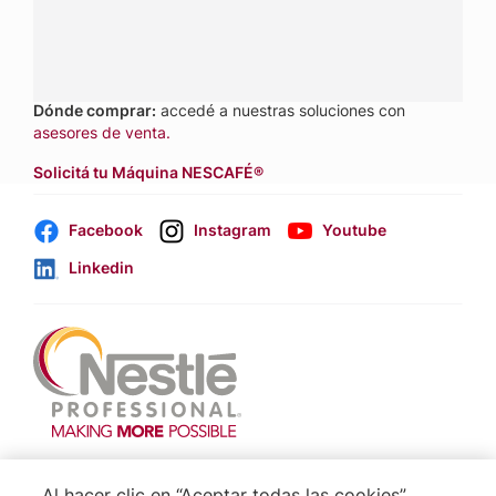
pedidos a
nestle.professional@ar.nestle.com
Llamanos:
0800 888 8353
Dónde comprar:
accedé a nuestras soluciones con
asesores de venta.
Solicitá tu Máquina NESCAFÉ®
Facebook
Instagram
Youtube
Linkedin
Footer
Terminos & Condiciones
Al hacer clic en “Aceptar todas las cookies”,