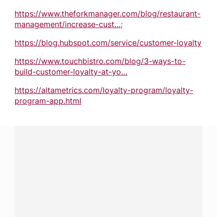
https://www.theforkmanager.com/blog/restaurant-
management/increase-cust…
;
https://blog.hubspot.com/service/customer-loyalty
https://www.touchbistro.com/blog/3-ways-to-
build-customer-loyalty-at-yo…
https://altametrics.com/loyalty-program/loyalty-
program-app.html
¿Tenés alguna pregunta?
Conectá con Nestlé Professional Argentina y recibí
asesoramiento sobre productos, servicios y equipos
pensados para tu negocio.
Contactanos:
completá
este formulario
o hacé tus