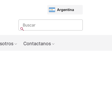
CHOOSE
Argentina
MARKET
Buscar
Buscar
sotros
Contactanos
u: Tendencias
Show submenu: Sobre Nosotros
Show submenu: Contactan