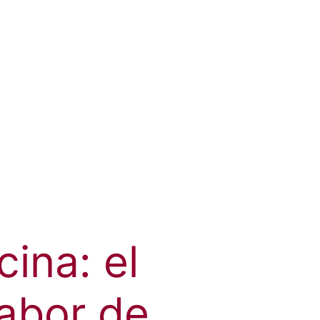
ina: el
sabor de