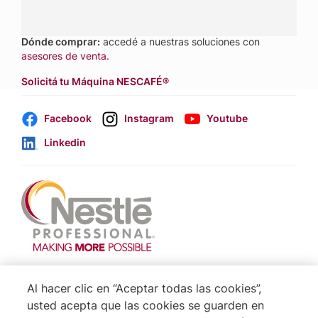
Llamanos:
0800 888 8353
Dónde comprar:
accedé a nuestras soluciones con
asesores de venta.
Solicitá tu Máquina NESCAFÉ®
Facebook
Instagram
Youtube
Linkedin
Footer
Terminos & Condiciones
Al hacer clic en “Aceptar todas las cookies”,
Aviso de Cookies
usted acepta que las cookies se guarden en