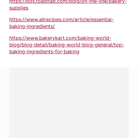
https://pos.toasttab.com/blog/on-the-line/bakery-
supplies
https://www.allrecipes.com/article/essential-
baking-ingredients/
https://www.bakerykart.com/baking-world-
blog/blog-detail/baking-world-blog-general/top-
baking-ingredients-for-baking
¿Tenés alguna pregunta?
Conectá con Nestlé Professional Argentina y recibí
asesoramiento sobre productos, servicios y equipos
pensados para tu negocio.
Contactanos:
completá
este formulario
o hacé tus
pedidos a
nestle.professional@ar.nestle.com