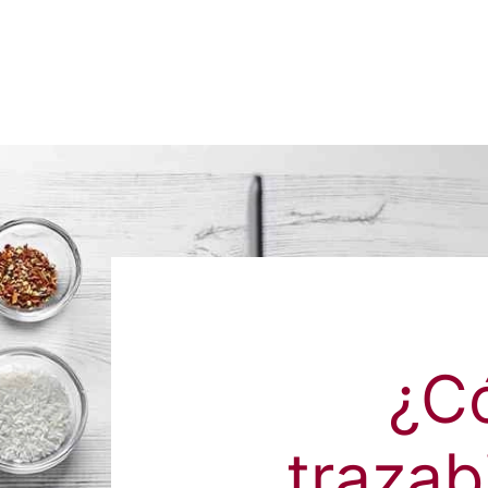
¿C
trazab