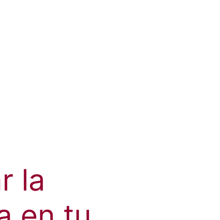
 la
a en tu