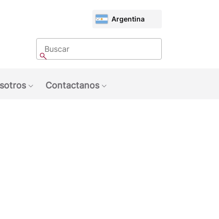
CHOOSE
Argentina
MARKET
Buscar
Buscar
sotros
Contactanos
u: Tendencias
Show submenu: Sobre Nosotros
Show submenu: Contactan