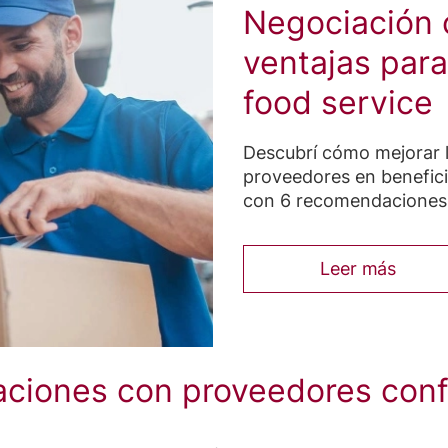
Negociación 
ventajas para
food service
Descubrí cómo mejorar l
proveedores en benefici
con 6 recomendaciones 
Leer más
laciones con proveedores conf