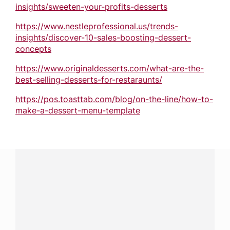
insights/sweeten-your-profits-desserts
https://www.nestleprofessional.us/trends-
insights/discover-10-sales-boosting-dessert-
concepts
https://www.originaldesserts.com/what-are-the-
best-selling-desserts-for-restaraunts/
https://pos.toasttab.com/blog/on-the-line/how-to-
make-a-dessert-menu-template
¿Tienes alguna pregunta?
Conecta con Nestlé Professional Perú y recibe asesoría
sobre productos, servicios y equipos pensados para tu
negocio.