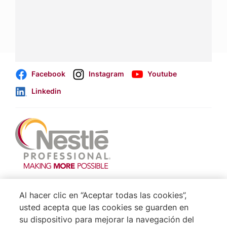
Contáctanos:
completa
este formulario
Dónde comprar:
accede a nuestras soluciones con
aliados
comerciales
.
Facebook
Instagram
Youtube
Linkedin
Footer
Terminos & Condiciones
Al hacer clic en “Aceptar todas las cookies”,
Aviso de Cookies
usted acepta que las cookies se guarden en
su dispositivo para mejorar la navegación del
Politica De Privacidad NESTLÉ