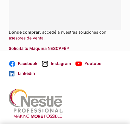
pedidos a
nestle.professional@ar.nestle.com
Llamanos:
0800 888 8353
Dónde comprar:
accedé a nuestras soluciones con
asesores de venta.
Solicitá tu Máquina NESCAFÉ®
Facebook
Instagram
Youtube
Linkedin
Footer
Terminos & Condiciones