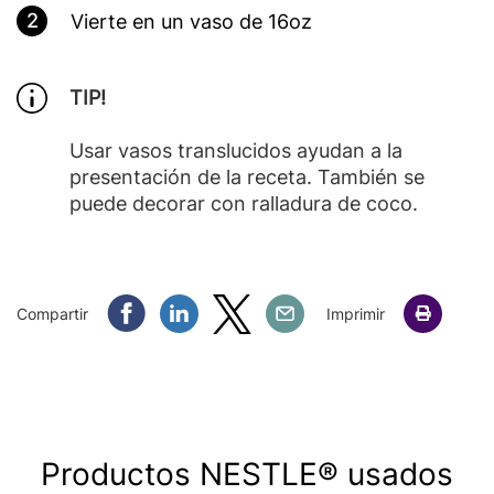
2
Vierte en un vaso de 16oz
TIP!
Usar vasos translucidos ayudan a la
presentación de la receta. También se
puede decorar con ralladura de coco.
Compartir Facebook
Compartir Linkedin
Compartir Twitter
Compartir Email
Compartir
Imprimir
Productos NESTLE® usados