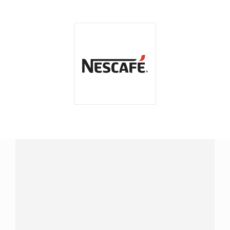
¿Tenés alguna pregunta?
Conectá con Nestlé Professional Argentina y recibí
asesoramiento sobre productos, servicios y equipos
pensados para tu negocio.
Contactanos:
completá
este formulario
o hacé tus