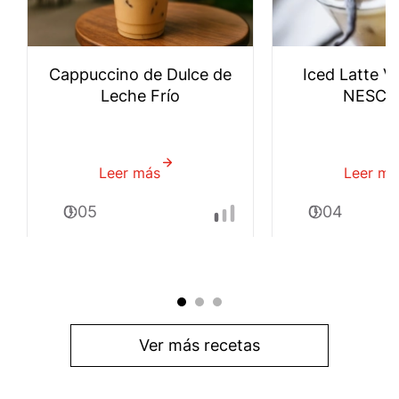
Cappuccino de Dulce de
Iced Latte Va
Leche Frío
NESCA
Leer más
sobre
Leer má
Cappuccino
0:05
0:04
de
Dulce
de
Leche
Frío
Ver más recetas