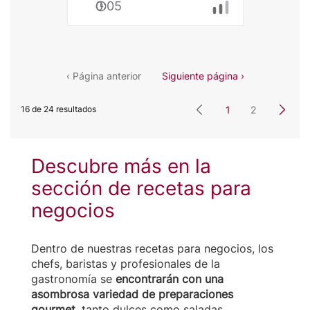
0:05
Volcano
con
NESCAFÉ®
‹ Página anterior
Siguiente página ›
16 de 24 resultados
1
2
Descubre más en la
sección de recetas para
negocios
Dentro de nuestras recetas para negocios, los
chefs, baristas y profesionales de la
gastronomía se
encontrarán con una
asombrosa variedad de preparaciones
gourmet
, tanto dulces como saladas.