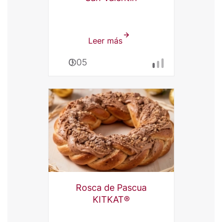
Leer más
sobre
Cappuccino
0:05
KITKAT®
San
Valentín
Rosca de Pascua
KITKAT®