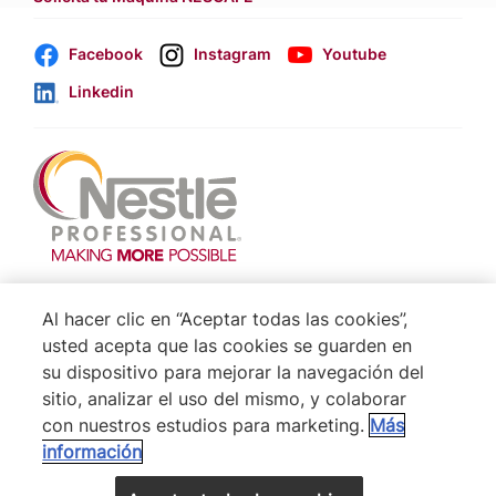
Facebook
Instagram
Youtube
Linkedin
Footer
Terminos & Condiciones
Al hacer clic en “Aceptar todas las cookies”,
Aviso de Cookies
usted acepta que las cookies se guarden en
su dispositivo para mejorar la navegación del
Politica De Privacidad NESTLÉ
sitio, analizar el uso del mismo, y colaborar
Mapa del Sitio
con nuestros estudios para marketing.
Más
información
® Nestlé 2026
VOLVER ARRIBA