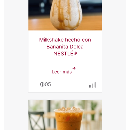
Milkshake hecho con
Bananita Dolca
NESTLÉ®
Leer más
sobre
Milkshake
0:05
hecho
con
Bananita
Dolca
NESTLÉ®