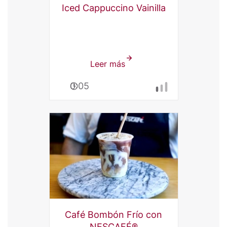
Iced Cappuccino Vainilla
Leer más
sobre
Iced
0:05
Cappuccino
Vainilla
Café Bombón Frío con
NESCAFÉ®