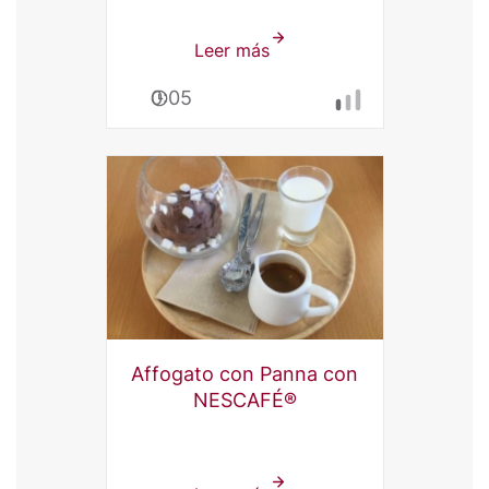
Leer más
sobre
Frozen
0:05
Caramel
Latte
Affogato con Panna con
NESCAFÉ®