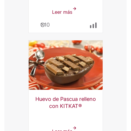
Leer más
sobre
Rosca
1:10
de
Pascua
KITKAT®
Huevo de Pascua relleno
con KITKAT®