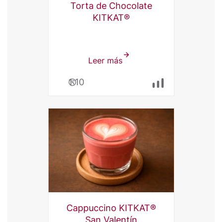
Torta de Chocolate
KITKAT®
Leer más
sobre
Torta
1:10
de
Chocolate
KITKAT®
Cappuccino KITKAT®
San Valentín