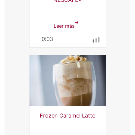
Leer más
sobre
Café
0:03
Bombón
Frío
con
NESCAFÉ®
Frozen Caramel Latte