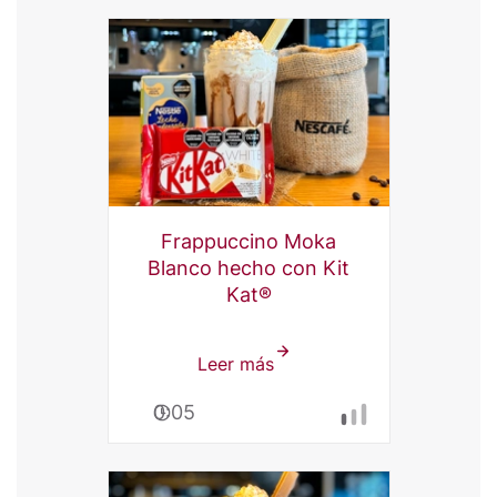
KITKAT?:
El
mejor
Chocolate
frío
con
NESTLÉ®
Frappuccino Moka
Blanco hecho con Kit
Kat®
Leer más
sobre
Frappuccino
0:05
Moka
Blanco
Kit