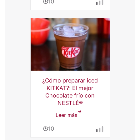
0:10
Moka
KITKAT®
San
Valentín
¿Cómo preparar iced
KITKAT?: El mejor
Chocolate frío con
NESTLÉ®
Leer más
sobre
¿Cómo
0:10
preparar
iced