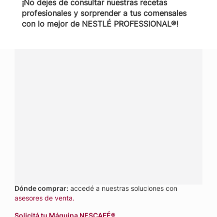
¡No dejes de consultar nuestras recetas
profesionales y sorprender a tus comensales
con lo mejor de NESTLÉ PROFESSIONAL®!
¿Tenés alguna pregunta?
Conectá con Nestlé Professional Argentina y recibí
asesoramiento sobre productos, servicios y equipos
pensados para tu negocio.
Contactanos:
completá
este formulario
o hacé tus
pedidos a
nestle.professional@ar.nestle.com
Llamanos:
0800 888 8353
Dónde comprar:
accedé a nuestras soluciones con
asesores de venta.
Solicitá tu Máquina NESCAFÉ®