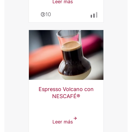
Leer más
sobre
Affogato
0:10
con
Panna
con
NESCAFÉ®
Espresso Volcano con
NESCAFÉ®
Leer más
sobre
Espresso