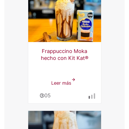
Kat®
Frappuccino Moka
hecho con Kit Kat®
Leer más
sobre
Frappuccino
0:05
Moka
Kit
Kat®