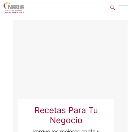
Skip
to
main
content
Recetas Para Tu
Negocio
Porque los mejores chefs y