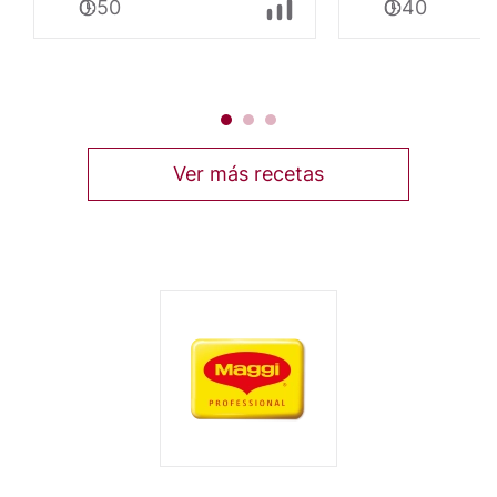
0:50
0:40
de
Papa
con
Bolognesa
Ver más recetas