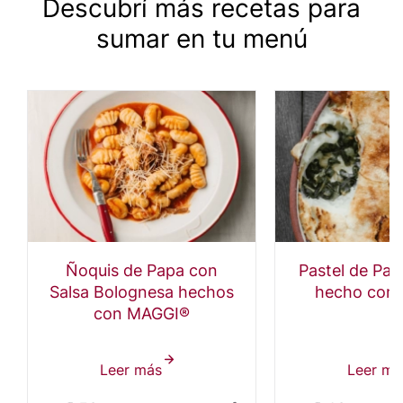
Descubrí más recetas para
sumar en tu menú
Ñoquis de Papa con
Pastel de Pap
Salsa Bolognesa hechos
hecho con
con MAGGI®
Leer más
sobre
Leer má
Ñoquis