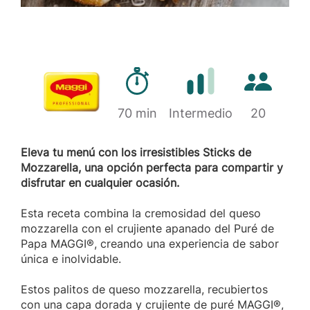
Tiempo de preparación
Cantidad d
Marca
70 min
Dificultad
Intermedio
20
Eleva tu menú con los irresistibles Sticks de
Mozzarella, una opción perfecta para compartir y
disfrutar en cualquier ocasión.
Esta receta combina la cremosidad del queso
mozzarella con el crujiente apanado del Puré de
Papa MAGGI®, creando una experiencia de sabor
única e inolvidable.
Estos palitos de queso mozzarella, recubiertos
con una capa dorada y crujiente de puré MAGGI®,