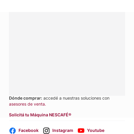
¿Tenés alguna pregunta?
Conectá con Nestlé Professional Argentina y recibí
asesoramiento sobre productos, servicios y equipos
pensados para tu negocio.
Contactanos:
completá
este formulario
o hacé tus
pedidos a
nestle.professional@ar.nestle.com
Llamanos:
0800 888 8353
Dónde comprar:
accedé a nuestras soluciones con
asesores de venta.
Solicitá tu Máquina NESCAFÉ®
Facebook
Instagram
Youtube