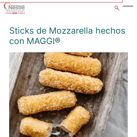
Skip
to
main
content
Sticks de Mozzarella hechos
con MAGGI®
Open image gallery in po