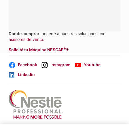
Contactanos:
completá
este formulario
o hacé tus
pedidos a
nestle.professional@ar.nestle.com
Llamanos:
0800 888 8353
Dónde comprar:
accedé a nuestras soluciones con
asesores de venta.
Solicitá tu Máquina NESCAFÉ®
Facebook
Instagram
Youtube
Linkedin
Footer
Terminos & Condiciones