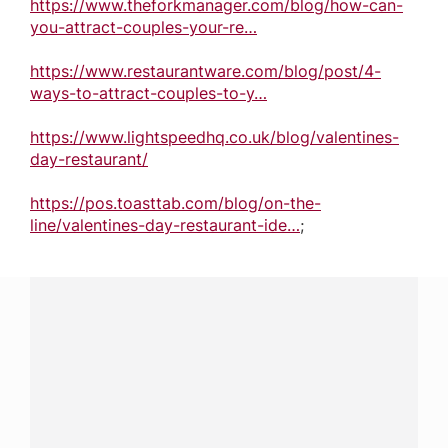
https://www.theforkmanager.com/blog/how-can-
you-attract-couples-your-re…
https://www.restaurantware.com/blog/post/4-
ways-to-attract-couples-to-y…
https://www.lightspeedhq.co.uk/blog/valentines-
day-restaurant/
https://pos.toasttab.com/blog/on-the-
line/valentines-day-restaurant-ide…
;
¿Tenés alguna pregunta?
Conectá con Nestlé Professional Argentina y recibí
asesoramiento sobre productos, servicios y equipos
pensados para tu negocio.