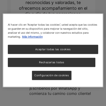
reconocidas y valoradas, te
ofrecemos acompañamiento en el
día a día de tus operaciones,
aportando nuestra experiencia y
talentos experimentados.
Al hacer clic en “Aceptar todas las cookies”, usted acepta que las cookies
se guarden en su dispositivo para mejorar la navegación del sitio,
analizar el uso del mismo, y colaborar con nuestros estudios para
marketing.
Más información
Aceptar todas las cookies
Rechazarlas todas
¿Tienes un negocio y necesitas
Configuración de cookies
productos Nestlé?
¡Escríbenos por WhatsApp y
comienza tu camino como cliente!