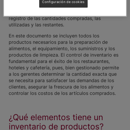
Configuración de cookies
bodega y áreas de almacenamiento. Se trata de
una herramienta de gestión que mantiene un
registro de las cantidades compradas, las
utilizadas y las restantes.
En este documento se incluyen todos los
productos necesarios para la preparación de
alimentos, el equipamiento, los suministros y los
productos de limpieza. El control de inventario es
fundamental para el éxito de los restaurantes,
hoteles y cafetería, pues, bien gestionado permite
a los gerentes determinar la cantidad exacta que
se necesita para satisfacer las demandas de los
clientes, asegurar la frescura de los alimentos y
controlar los costos de los artículos comprados.
¿Qué elementos tiene un
inventario de productos?