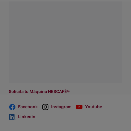
¿Tienes alguna pregunta?
Conecta con Nestlé Professional Chile y recibe asesoría
sobre productos, servicios y equipos pensados para tu
negocio.
Contáctanos:
completa
este formulario
o haz tus pedidos
a
WhatsApp Lara
Dónde comprar:
accede a nuestras soluciones con
asesores de venta
.
Solicita tu Máquina NESCAFÉ®
Facebook
Instagram
Youtube
Linkedin