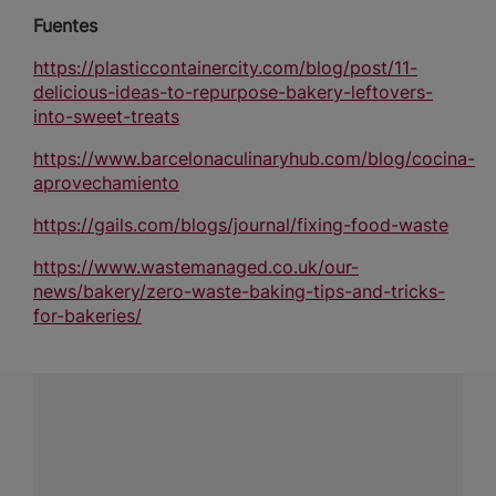
Fuentes
https://plasticcontainercity.com/blog/post/11-
delicious-ideas-to-repurpose-bakery-leftovers-
into-sweet-treats
https://www.barcelonaculinaryhub.com/blog/cocina-
aprovechamiento
https://gails.com/blogs/journal/fixing-food-waste
https://www.wastemanaged.co.uk/our-
news/bakery/zero-waste-baking-tips-and-tricks-
for-bakeries/
¿Tienes alguna pregunta?
Conecta con Nestlé Professional Chile y recibe asesoría
sobre productos, servicios y equipos pensados para tu