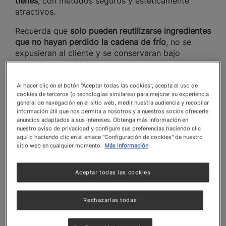
tienes
, con métodos seguros y estéticamente
atractivos.
Recuerda que
solo pueden reutilizarse ingredientes
que no hayan perdido la cadena de frío
, no se
expusieran al cliente y se conservaran bajo
condiciones higiénicas adecuadas.
Aplicar la cocina de aprovechamiento no requiere
Al hacer clic en el botón "Aceptar todas las cookies", acepta el uso de
equipos sofisticados ni procesos complejos. La
cookies de terceros (o tecnologías similares) para mejorar su experiencia
general de navegación en el sitio web, medir nuestra audiencia y recopilar
clave es
tener una mentalidad abierta, creatividad,
información útil que nos permita a nosotros y a nuestros socios ofrecerle
y estandarizar
ciertas recetas con los sobrantes
anuncios adaptados a sus intereses. Obtenga más información en
más frecuentes.
nuestro aviso de privacidad y configure sus preferencias haciendo clic
aquí o haciendo clic en el enlace "Configuración de cookies" de nuestro
sitio web en cualquier momento.
Más información
Aceptar todas las cookies
Rechazarlas todas