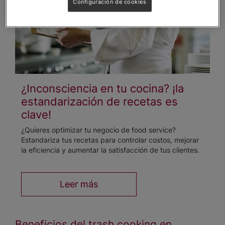
Configuración de cookies
¿Inconsciencia en tu cocina? ¡la
estandarización de recetas es
clave!
¿Quieres optimizar tu negocio de food service?
Estandariza tus recetas para controlar costos, mejorar
la eficiencia y aumentar la satisfacción de tus clientes.
Leer más
Beneficios del trash cooking en