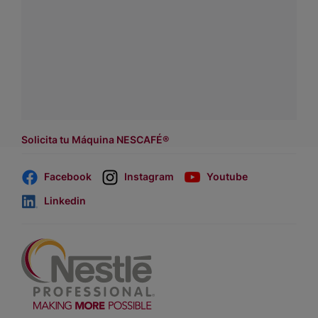
negocio.
Contáctanos:
completa
este formulario
o haz tus pedidos
a
WhatsApp Lara
Dónde comprar:
accede a nuestras soluciones con
asesores de venta
.
Solicita tu Máquina NESCAFÉ®
Facebook
Instagram
Youtube
Linkedin