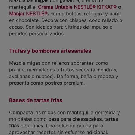
Mezcla las migas con ganache
, crema de
mantequilla,
Crema Untable NESTLÉ® KITKAT®
o
Manjar NESTLÉ®
.
Forma bolitas, refrigera y baña
en chocolate. Decora con chispas, coco rallado o
cacao. Son ideales para vitrinas de impulso o
pedidos personalizados.
Trufas y bombones artesanales
Mezcla migas con rellenos sobrantes como
praliné, mermeladas o frutos secos (almendras,
avellanas o nueces). Da forma, baña o reboza y
presenta como postres premium.
Bases de tartas frías
Compacta las migas con mantequilla derretida y
moldéalas como
base para cheesecakes, tartas
frías
o verrines. Una solución rápida para
aprovechar recortes sin esfuerzo adicional.