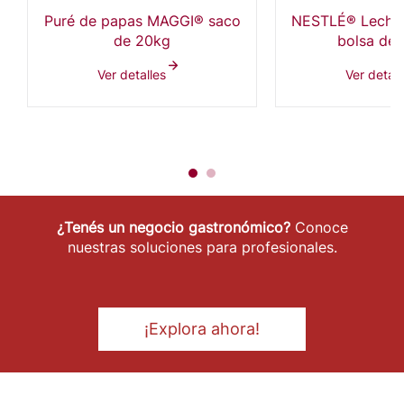
Puré de papas MAGGI® saco
NESTLÉ® Leche
de 20kg
bolsa de 
Ver detalles
Ver detall
¿Tenés un negocio gastronómico?
Conoce
nuestras soluciones para profesionales.
¡Explora ahora!