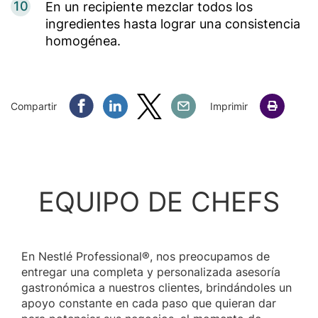
10
En un recipiente mezclar todos los
ingredientes hasta lograr una consistencia
homogénea.
Compartir Facebook
Compartir Linkedin
Compartir Twitter
Compartir Email
Compartir
Imprimir
EQUIPO DE CHEFS
En Nestlé Professional®, nos preocupamos de
entregar una completa y personalizada asesoría
gastronómica a nuestros clientes, brindándoles un
apoyo constante en cada paso que quieran dar