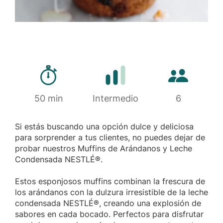
Tiempo de preparación
Cantidad de 
50 min
Dificultad
Intermedio
6
Si estás buscando una opción dulce y deliciosa
para sorprender a tus clientes, no puedes dejar de
probar nuestros Muffins de Arándanos y Leche
Condensada NESTLÉ®.
Estos esponjosos muffins combinan la frescura de
los arándanos con la dulzura irresistible de la leche
condensada NESTLÉ®, creando una explosión de
sabores en cada bocado. Perfectos para disfrutar