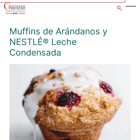
Skip
to
main
content
Muffins de Arándanos y
NESTLÉ® Leche
Condensada
Open image gallery in po