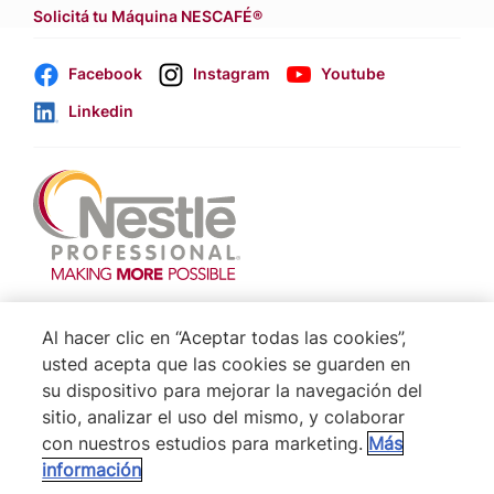
Solicitá tu Máquina NESCAFÉ®
Facebook
Instagram
Youtube
Linkedin
Footer
Terminos & Condiciones
Al hacer clic en “Aceptar todas las cookies”,
Aviso de Cookies
usted acepta que las cookies se guarden en
su dispositivo para mejorar la navegación del
Politica De Privacidad NESTLÉ
sitio, analizar el uso del mismo, y colaborar
Mapa del Sitio
con nuestros estudios para marketing.
Más
información