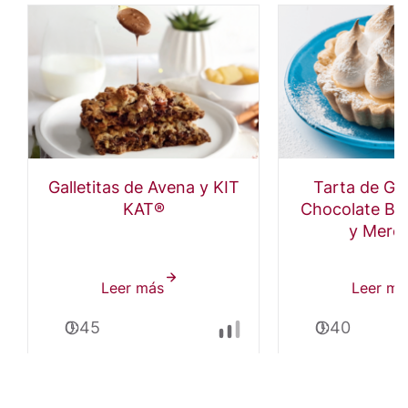
Galletitas de Avena y KIT
Tarta de Ga
KAT®
Chocolate Bl
y Mere
Leer más
sobre
Leer má
Galletitas
0:45
0:40
de
Avena
y
KIT